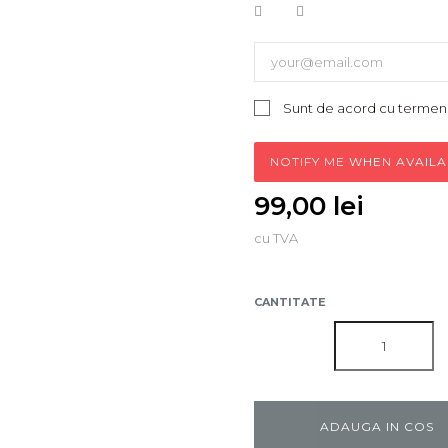
Sunt de acord cu termenii 
NOTIFY ME WHEN AVAIL
99,00 lei
cu TVA
CANTITATE
ADAUGA IN COS