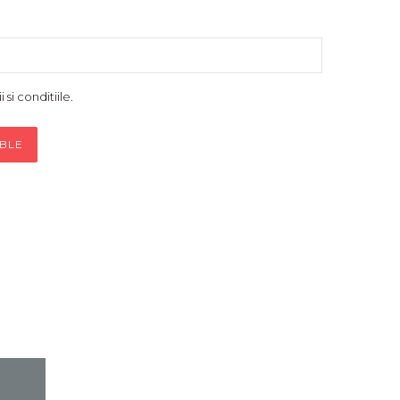
si conditiile.
ABLE