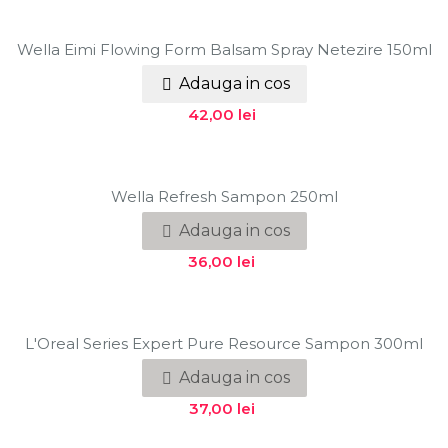
Wella Eimi Flowing Form Balsam Spray Netezire 150ml
Adauga in cos

Pret
42,00 lei
Wella Refresh Sampon 250ml
Adauga in cos

Pret
36,00 lei
L'Oreal Series Expert Pure Resource Sampon 300ml
Adauga in cos

Pret
37,00 lei