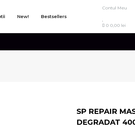
Contul Meu
tii
New!
Bestsellers
0
0,00 lei
SP REPAIR MA
DEGRADAT 40