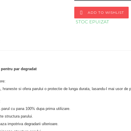

ADD TO WISHLIST
STOC EPUIZAT
pentru par degradat
ere:
 hraneste si ofera parului o protectie de lunga durata, lasandu-l mai usor de p
:
 parul cu pana 100% dupa prima utilizare.
e structura parului.
aza impotriva degradarii ulterioare.