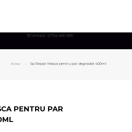
Contact: 0754.469.659
Acasa
Sp Repair Masca pentru par degradat 400ml
SCA PENTRU PAR
0ML