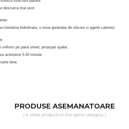
mizeaza structura parului.
se descurca mai usor.
ente:
a-cheratina hidrolizata, o noua generatie de siliconi si agenti cationici
e:
ti uniform pe parul umed, proaspat spalat.
 sa actioneze 5-10 minute.
 foarte bine.
PRODUSE ASEMANATOARE
( 4 other products in the same category )